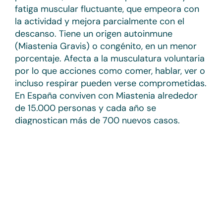
fatiga muscular fluctuante, que empeora con
la actividad y mejora parcialmente con el
descanso. Tiene un origen autoinmune
(Miastenia Gravis) o congénito, en un menor
porcentaje. Afecta a la musculatura voluntaria
por lo que acciones como comer, hablar, ver o
incluso respirar pueden verse comprometidas.
En España conviven con Miastenia alrededor
de 15.000 personas y cada año se
diagnostican más de 700 nuevos casos.
La Asociación Miastenia de España (AMES) es
una ONG que, desde 2009, trabaja para dar
respuesta a las necesidades de las personas
con Miastenia y sus familiares, asesorando,
informando y ayudando a convivir con la
enfermedad. Es una entidad nacional y con
reconocimiento de Entidad de Utilidad Pública.