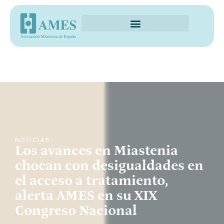
NOTICIAS
Los avances en Miastenia
chocan con desigualdades en
el acceso a tratamiento,
alerta AMES en su XIX
Congreso Nacional