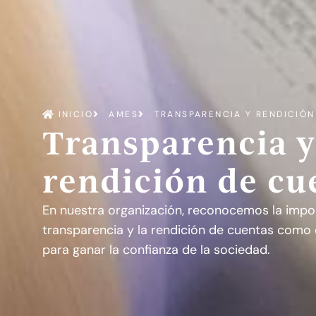
INICIO
AMES
TRANSPARENCIA Y RENDICIÓN
Transparencia y
rendición de cu
En nuestra organización, reconocemos la impor
transparencia y la rendición de cuentas como
para ganar la confianza de la sociedad.