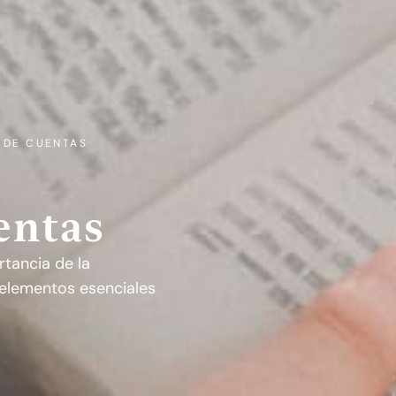
 DE CUENTAS
entas
tancia de la
 elementos esenciales