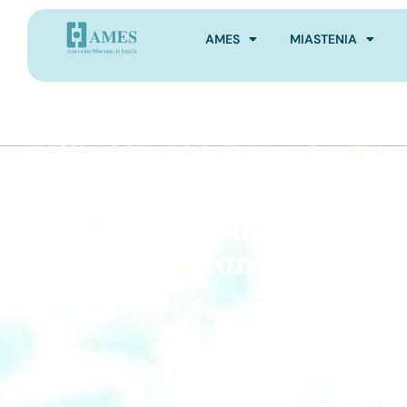
AMES
MIASTENIA
NOTICIAS
II Edición Camino de S
personas con Miastenia