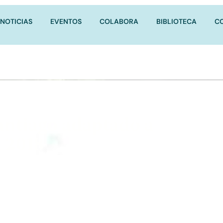
NOTICIAS
EVENTOS
COLABORA
BIBLIOTECA
C
antiago adaptado a
 2018