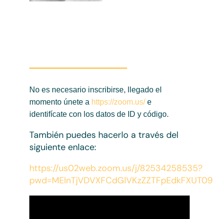
No es necesario inscribirse, llegado el
momento únete a
https://zoom.us/
e
identifícate con los datos de ID y código.
También puedes hacerlo a través del
siguiente enlace:
https://us02web.zoom.us/j/82534258535?
pwd=MElnTjVDVXFCdGlVKzZZTFpEdkFXUT09