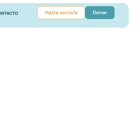
Hazte socio/a
Donar
ONTACTO