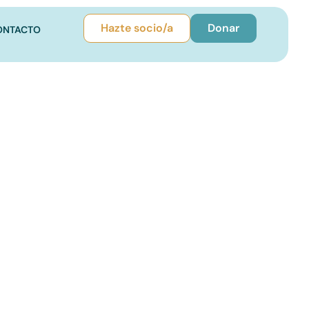
Hazte socio/a
Donar
ONTACTO